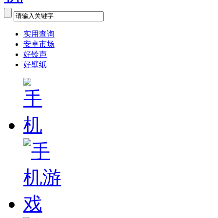
实用查询
安卓市场
好铃声
好壁纸