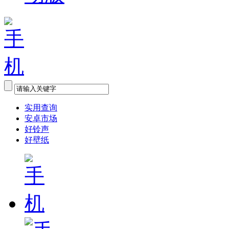
实用查询
安卓市场
好铃声
好壁纸