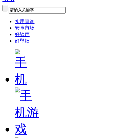
实用查询
安卓市场
好铃声
好壁纸