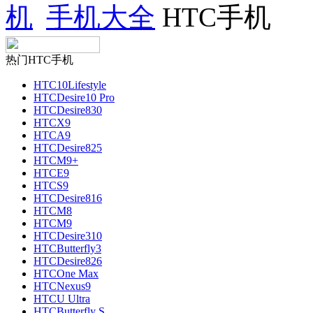
手机大全
HTC手机
热门HTC手机
HTC10Lifestyle
HTCDesire10 Pro
HTCDesire830
HTCX9
HTCA9
HTCDesire825
HTCM9+
HTCE9
HTCS9
HTCDesire816
HTCM8
HTCM9
HTCDesire310
HTCButterfly3
HTCDesire826
HTCOne Max
HTCNexus9
HTCU Ultra
HTCButterfly S