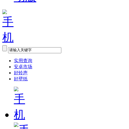
实用查询
安卓市场
好铃声
好壁纸