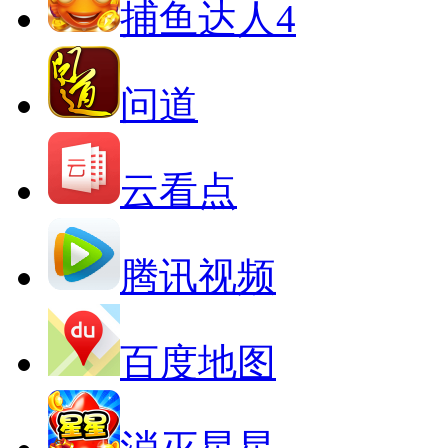
捕鱼达人4
问道
云看点
腾讯视频
百度地图