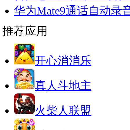
华为Mate9通话自动
推荐应用
开心消消乐
真人斗地主
火柴人联盟