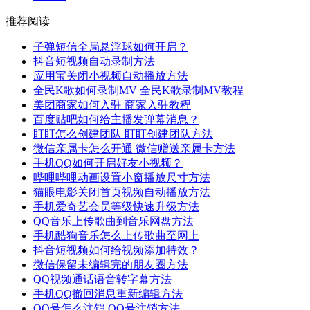
推荐阅读
子弹短信全局悬浮球如何开启？
抖音短视频自动录制方法
应用宝关闭小视频自动播放方法
全民K歌如何录制MV 全民K歌录制MV教程
美团商家如何入驻 商家入驻教程
百度贴吧如何给主播发弹幕消息？
盯盯怎么创建团队 盯盯创建团队方法
微信亲属卡怎么开通 微信赠送亲属卡方法
手机QQ如何开启好友小视频？
哔哩哔哩动画设置小窗播放尺寸方法
猫眼电影关闭首页视频自动播放方法
手机爱奇艺会员等级快速升级方法
QQ音乐上传歌曲到音乐网盘方法
手机酷狗音乐怎么上传歌曲至网上
抖音短视频如何给视频添加特效？
微信保留未编辑完的朋友圈方法
QQ视频通话语音转字幕方法
手机QQ撤回消息重新编辑方法
QQ号怎么注销 QQ号注销方法