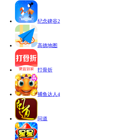
纪念碑谷2
高德地图
打骨折
捕鱼达人4
问道