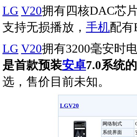
LG
V20
拥有四核DAC芯
支持无损播放，
手机
配有
LG
V20
拥有3200毫安时电
是首款预装
安卓
7.0系统
选，售价目前未知。
LGV20
网络制式
系统界面