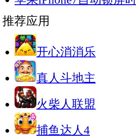
推荐应用
开心消消乐
真人斗地主
火柴人联盟
捕鱼达人4