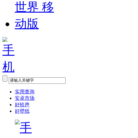
实用查询
安卓市场
好铃声
好壁纸