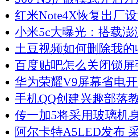
红米Note4X恢复出厂
小米5c大曝光：搭载澎
土豆视频如何删除我的
百度贴吧怎么关闭锁屏
华为荣耀V9屏幕省电
手机QQ创建兴趣部落
传一加5将采用玻璃机身
阿尔卡特A5LED发布