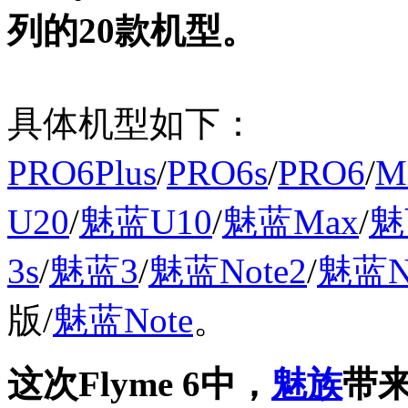
列的20款机型。
具体机型如下：
PRO6Plus
/
PRO6s
/
PRO6
/
M
U20
/
魅蓝
U10
/
魅蓝
Max
/
魅
3s
/
魅蓝3
/
魅蓝
Note2
/
魅蓝
N
版/
魅蓝
Note
。
这次Flyme 6中，
魅族
带