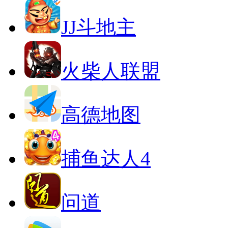
JJ斗地主
火柴人联盟
高德地图
捕鱼达人4
问道