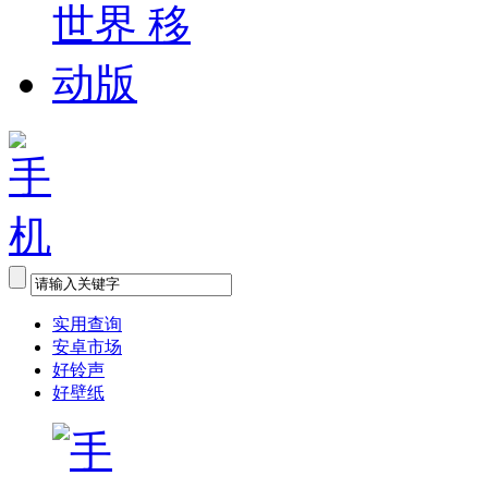
实用查询
安卓市场
好铃声
好壁纸