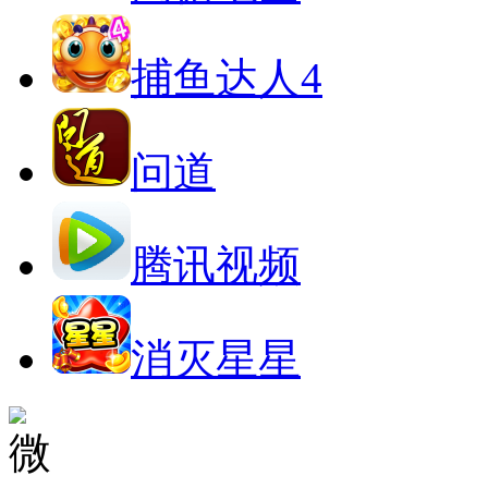
捕鱼达人4
问道
腾讯视频
消灭星星