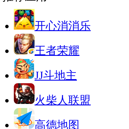
开心消消乐
王者荣耀
JJ斗地主
火柴人联盟
高德地图