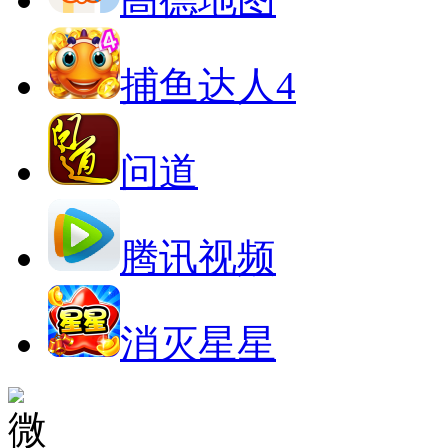
捕鱼达人4
问道
腾讯视频
消灭星星