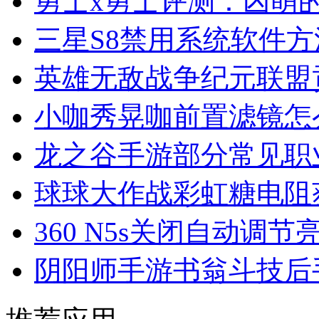
勇士x勇士评测：凶萌
三星S8禁用系统软件方
英雄无敌战争纪元联盟
小咖秀晃咖前置滤镜怎
龙之谷手游部分常见职
球球大作战彩虹糖电阻
360 N5s关闭自动调节
阴阳师手游书翁斗技后