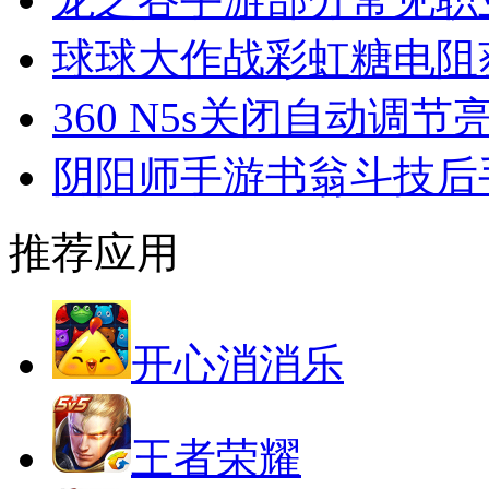
球球大作战彩虹糖电阻
360 N5s关闭自动调节
阴阳师手游书翁斗技后
推荐应用
开心消消乐
王者荣耀