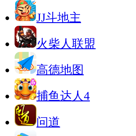
JJ斗地主
火柴人联盟
高德地图
捕鱼达人4
问道