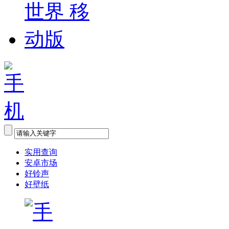
实用查询
安卓市场
好铃声
好壁纸