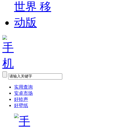
实用查询
安卓市场
好铃声
好壁纸