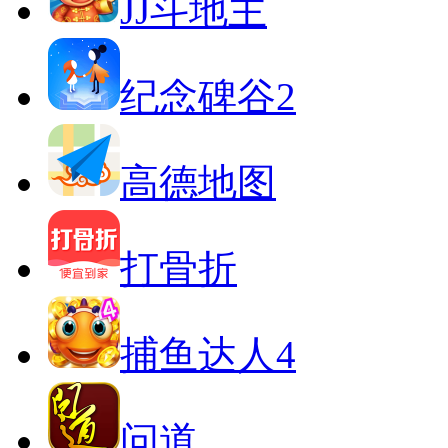
JJ斗地主
纪念碑谷2
高德地图
打骨折
捕鱼达人4
问道