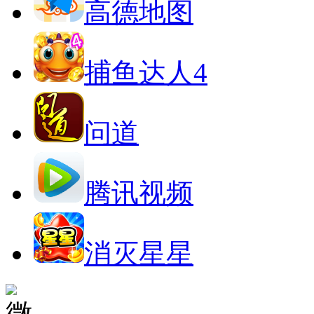
高德地图
捕鱼达人4
问道
腾讯视频
消灭星星