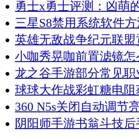
勇士x勇士评测：凶萌
三星S8禁用系统软件方
英雄无敌战争纪元联盟
小咖秀晃咖前置滤镜怎
龙之谷手游部分常见职
球球大作战彩虹糖电阻
360 N5s关闭自动调节
阴阳师手游书翁斗技后