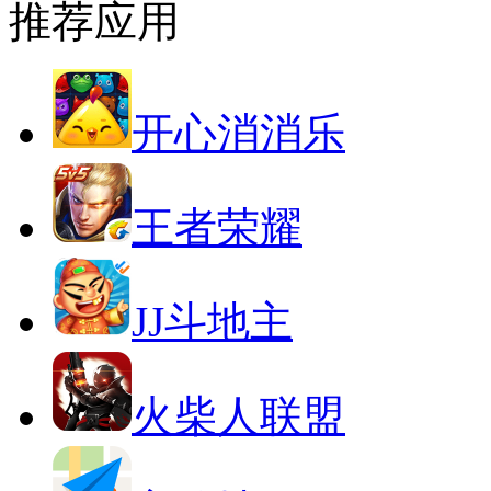
推荐应用
开心消消乐
王者荣耀
JJ斗地主
火柴人联盟