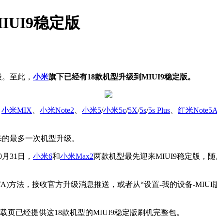
UI9稳定版
级。至此，
小米
旗下已经有18款机型升级到MIUI9稳定版。
、
小米
MIX
、
小米
Note2
、
小米5
/
小米5c
/
5X
/
5s
/
5s Plus
、
红米Note5
迎来的最多一次机型升级。
月31日，
小米6
和
小米
Max2
两款机型最先迎来MIUI9稳定版，随
A)方法，接收官方升级消息推送，或者从“设置-我的设备-MIUI版本”检测
载页已经提供这18款机型的MIUI9稳定版刷机完整包。