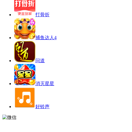
打骨折
捕鱼达人4
问道
消灭星星
好铃声