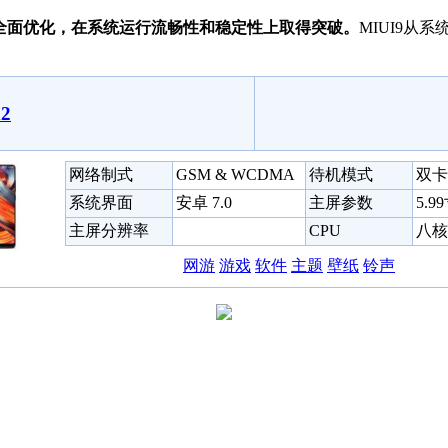
行全面优化，在系统运行流畅性和稳定性上取得突破。
MIUI9从
2
网络制式
GSM & WCDMA
待机模式
双卡
系统界面
安卓 7.0
主屏参数
5.9
主屏分辨率
CPU
八核 
网游
游戏
软件
主题
壁纸
铃声