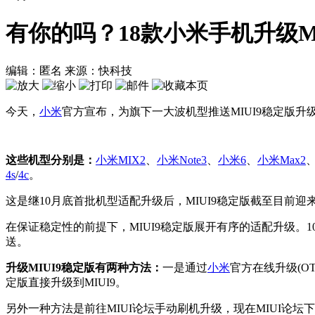
有你的吗？18款小米手机升级MI
编辑：匿名
来源：快科技
今天，
小米
官方宣布，为旗下一大波机型推送MIUI9稳定版升
这些机型分别是：
小米
MIX2
、
小米
Note3
、
小米6
、
小米
Max2
4s
/
4c
。
这是继10月底首批机型适配升级后，MIUI9稳定版截至目前
在保证稳定性的前提下，MIUI9稳定版展开有序的适配升级。10
送。
升级MIUI9稳定版有两种方法：
一是通过
小米
官方在线升级(OT
定版直接升级到MIUI9。
另外一种方法是前往MIUI论坛手动刷机升级，现在MIUI论坛下