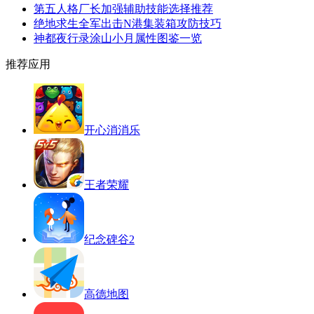
第五人格厂长加强辅助技能选择推荐
绝地求生全军出击N港集装箱攻防技巧
神都夜行录涂山小月属性图鉴一览
推荐应用
开心消消乐
王者荣耀
纪念碑谷2
高德地图