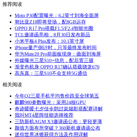
推荐阅读
Moto P30配置曝光：6.2英寸刘海全面屏
努比亚Z18即将登场，配8GB运存
OPPO R17 Pro搭载F1.5/F2.4智能光圈
TCL邀请函亮相，8月30日发布新品
小米平板4 Plus发布：10.1英寸屏
iPhone量产倒计时，只等最终发布时间
华为Mate20 Pro前面板现身：曲面刘海屏
外媒曝光三星S10+信息，配后置三摄
渐变色机身 OPPO R17确认搭载骁龙670
高东真：三星S10不会支持5G通信
相关阅读
今年Q2三星手机平均售价跌至全球第五
麒麟980参数曝光：采用24核GPU
奇迹暖暖七夕佳令鹊过岚烟影搭配赛详解
我叫MT4星阵技能选择推荐
三防新机AGM X3邀请函公布：更轻更薄
颜值方面有所突破？360新机邀请函公布
迷你世界冰锥获得方法及作用详解