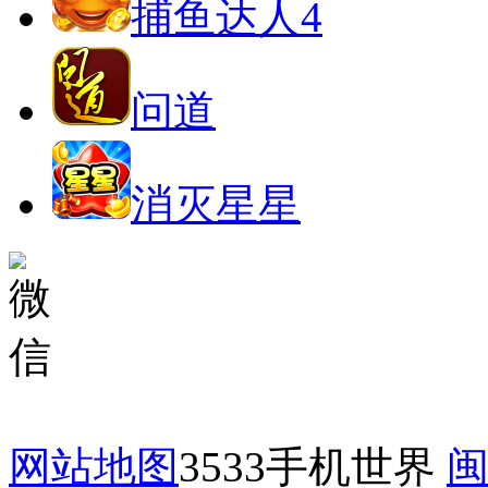
捕鱼达人4
问道
消灭星星
网站地图
3533手机世界
闽