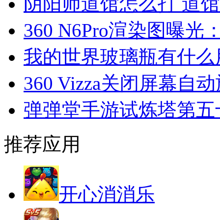
阴阳师道馆怎么打 道馆
360 N6Pro渲染图
我的世界玻璃瓶有什么
360 Vizza关闭屏幕
弹弹堂手游试炼塔第五
推荐应用
开心消消乐