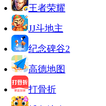
王者荣耀
JJ斗地主
纪念碑谷2
高德地图
打骨折