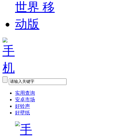
实用查询
安卓市场
好铃声
好壁纸