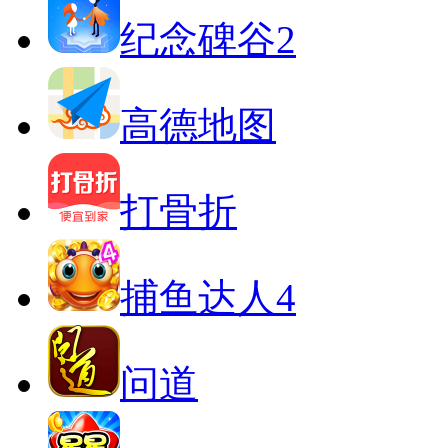
纪念碑谷2
高德地图
打骨折
捕鱼达人4
问道