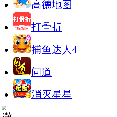
高德地图
打骨折
捕鱼达人4
问道
消灭星星