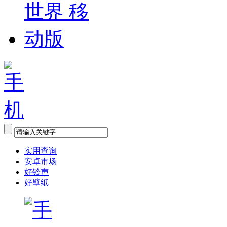
实用查询
安卓市场
好铃声
好壁纸