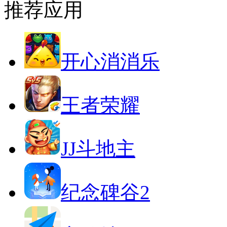
推荐应用
开心消消乐
王者荣耀
JJ斗地主
纪念碑谷2