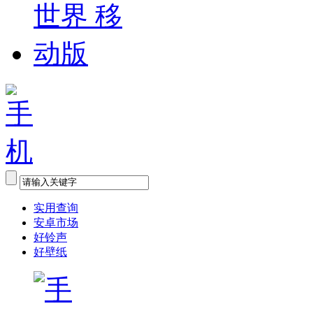
实用查询
安卓市场
好铃声
好壁纸