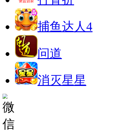
捕鱼达人4
问道
消灭星星