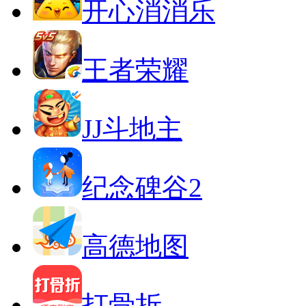
开心消消乐
王者荣耀
JJ斗地主
纪念碑谷2
高德地图
打骨折