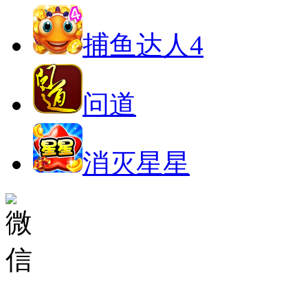
捕鱼达人4
问道
消灭星星