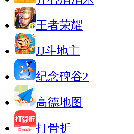
王者荣耀
JJ斗地主
纪念碑谷2
高德地图
打骨折