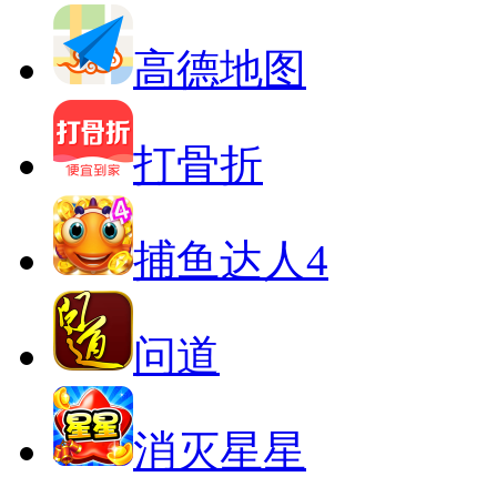
高德地图
打骨折
捕鱼达人4
问道
消灭星星