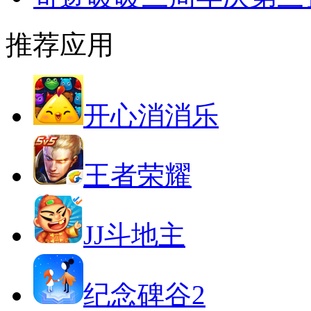
推荐应用
开心消消乐
王者荣耀
JJ斗地主
纪念碑谷2