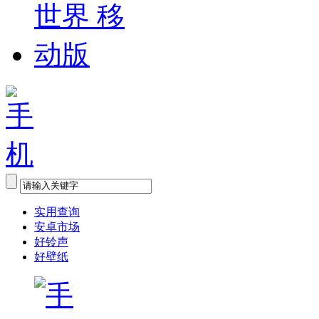
实用查询
安卓市场
好铃声
好壁纸