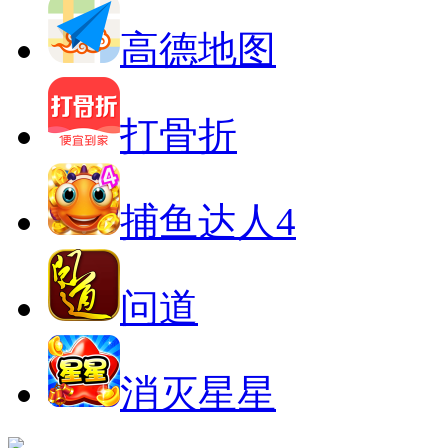
高德地图
打骨折
捕鱼达人4
问道
消灭星星