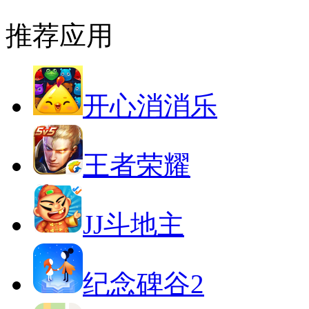
推荐应用
开心消消乐
王者荣耀
JJ斗地主
纪念碑谷2