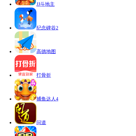
JJ斗地主
纪念碑谷2
高德地图
打骨折
捕鱼达人4
问道