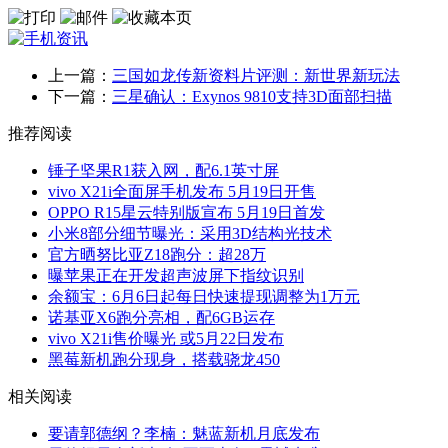
上一篇：
三国如龙传新资料片评测：新世界新玩法
下一篇：
三星确认：Exynos 9810支持3D面部扫描
推荐阅读
锤子坚果R1获入网，配6.1英寸屏
vivo X21i全面屏手机发布 5月19日开售
OPPO R15星云特别版宣布 5月19日首发
小米8部分细节曝光：采用3D结构光技术
官方晒努比亚Z18跑分：超28万
曝苹果正在开发超声波屏下指纹识别
余额宝：6月6日起每日快速提现调整为1万元
诺基亚X6跑分亮相，配6GB运存
vivo X21i售价曝光 或5月22日发布
黑莓新机跑分现身，搭载骁龙450
相关阅读
要请郭德纲？李楠：魅蓝新机月底发布