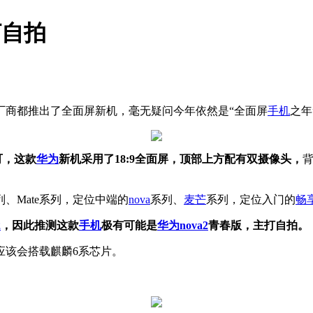
打自拍
厂商都推出了全面屏新机，毫无疑问今年依然是“全面屏
手机
之年
可，这款
华为
新机采用了18:9全面屏，顶部上方配有双摄像头，
、Mate系列，定位中端的
nova
系列、
麦芒
系列，定位入门的
畅
2
，因此推测这款
手机
极有可能是
华为
nova2
青春版，主打自拍。
应该会搭载麒麟6系芯片。