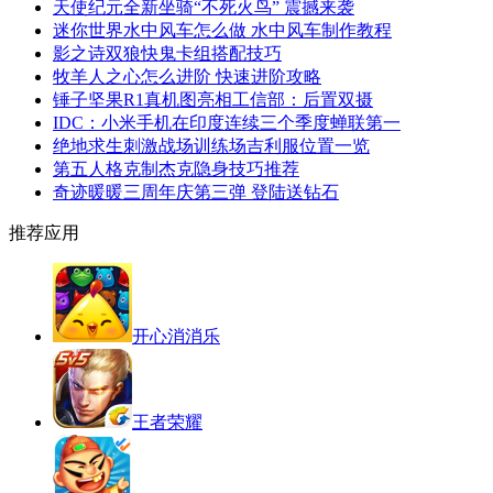
天使纪元全新坐骑“不死火鸟” 震撼来袭
迷你世界水中风车怎么做 水中风车制作教程
影之诗双狼快鬼卡组搭配技巧
牧羊人之心怎么进阶 快速进阶攻略
锤子坚果R1真机图亮相工信部：后置双摄
IDC：小米手机在印度连续三个季度蝉联第一
绝地求生刺激战场训练场吉利服位置一览
第五人格克制杰克隐身技巧推荐
奇迹暖暖三周年庆第三弹 登陆送钻石
推荐应用
开心消消乐
王者荣耀