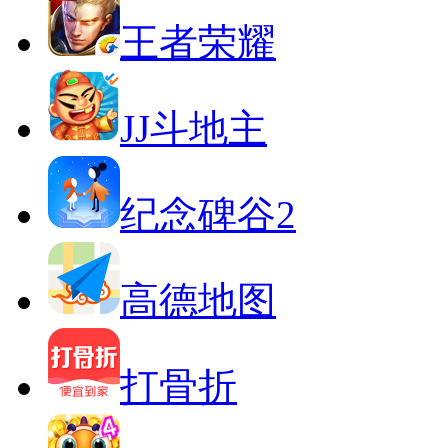
王者荣耀
JJ斗地主
纪念碑谷2
高德地图
打骨折