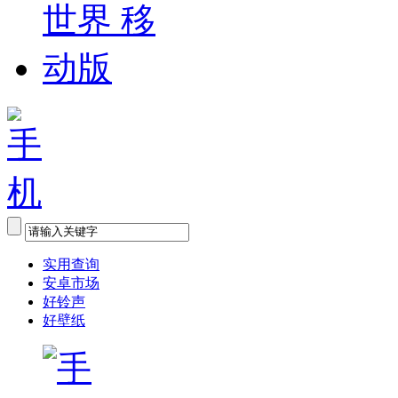
实用查询
安卓市场
好铃声
好壁纸