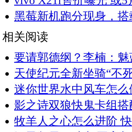
vivo X21i售价曝光 或
黑莓新机跑分现身，搭载
相关阅读
要请郭德纲？李楠：魅
天使纪元全新坐骑“不死
迷你世界水中风车怎么
影之诗双狼快鬼卡组搭
牧羊人之心怎么进阶 