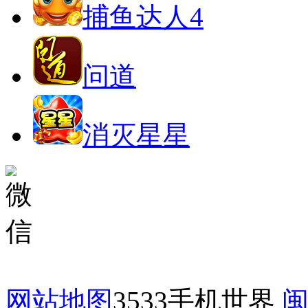
捕鱼达人4
问道
消灭星星
网站地图
3533手机世界
闽