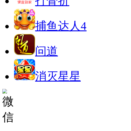
打骨折
捕鱼达人4
问道
消灭星星