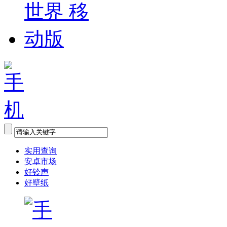
实用查询
安卓市场
好铃声
好壁纸