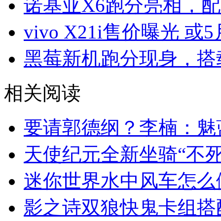
诺基亚X6跑分亮相，配
vivo X21i售价曝光 或
黑莓新机跑分现身，搭载
相关阅读
要请郭德纲？李楠：魅
天使纪元全新坐骑“不死
迷你世界水中风车怎么
影之诗双狼快鬼卡组搭