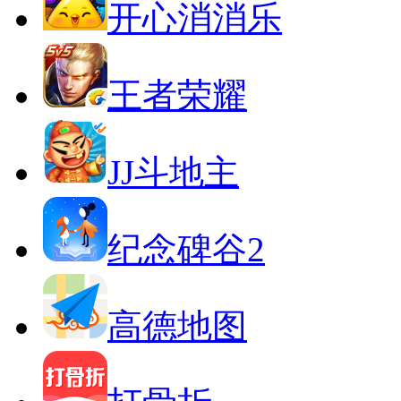
开心消消乐
王者荣耀
JJ斗地主
纪念碑谷2
高德地图