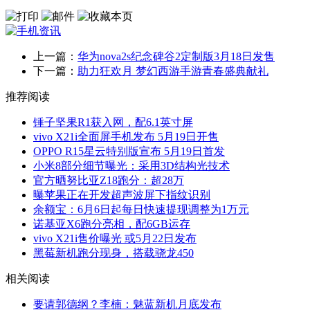
上一篇：
华为nova2s纪念碑谷2定制版3月18日发售
下一篇：
助力狂欢月 梦幻西游手游青春盛典献礼
推荐阅读
锤子坚果R1获入网，配6.1英寸屏
vivo X21i全面屏手机发布 5月19日开售
OPPO R15星云特别版宣布 5月19日首发
小米8部分细节曝光：采用3D结构光技术
官方晒努比亚Z18跑分：超28万
曝苹果正在开发超声波屏下指纹识别
余额宝：6月6日起每日快速提现调整为1万元
诺基亚X6跑分亮相，配6GB运存
vivo X21i售价曝光 或5月22日发布
黑莓新机跑分现身，搭载骁龙450
相关阅读
要请郭德纲？李楠：魅蓝新机月底发布