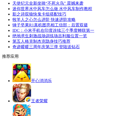
天使纪元全新坐骑“不死火鸟” 震撼来袭
迷你世界水中风车怎么做 水中风车制作教程
影之诗双狼快鬼卡组搭配技巧
牧羊人之心怎么进阶 快速进阶攻略
锤子坚果R1真机图亮相工信部：后置双摄
IDC：小米手机在印度连续三个季度蝉联第一
绝地求生刺激战场训练场吉利服位置一览
第五人格克制杰克隐身技巧推荐
奇迹暖暖三周年庆第三弹 登陆送钻石
推荐应用
开心消消乐
王者荣耀