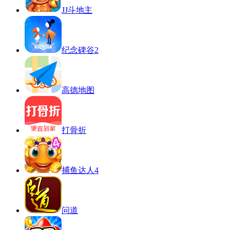
JJ斗地主
纪念碑谷2
高德地图
打骨折
捕鱼达人4
问道