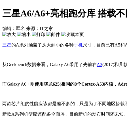
三星A6/A6+亮相跑分库 搭载
编辑：匿名
来源：IT之家
三星
的A系列涵盖了从大到小的各种
手机
尺寸，目前已有A5和A
从Geekbench数据来看，Galaxy A6采用了先前在
A3
(2017)和几
而Galaxy A6 +则
使用骁龙625(相同的8个Cortex-A53内核，Ad
两款芯片组的性能应该都是差不多的，只是为了不同地区搭载不
新款A系列机型应该配备全面屏，目前新机的发布时间还未知