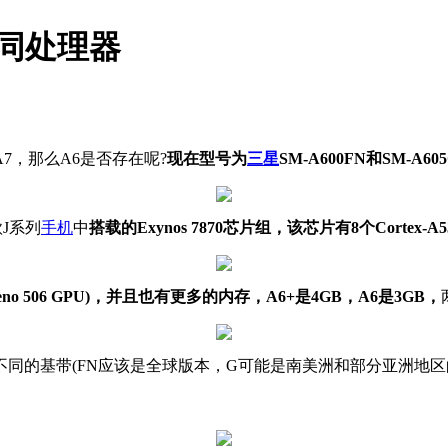
不同处理器
7，那么A6是否存在呢?
现在型号为
三星
SM-A600FN和SM-A6
款J系列
手机
中
搭载的Exynos 7870芯片组，该芯片有8个Cortex-A5
reno 506 GPU)，并且也有更多的内存，A6+是4GB，A6是3GB，
同的基带(FN应该是全球版本，G可能是南美洲和部分亚洲地区
。