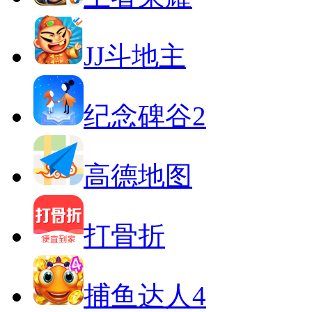
JJ斗地主
纪念碑谷2
高德地图
打骨折
捕鱼达人4