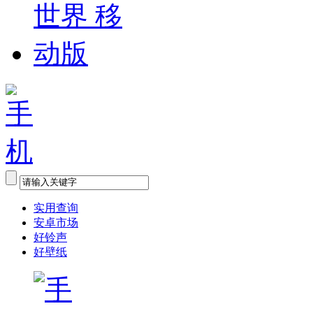
实用查询
安卓市场
好铃声
好壁纸