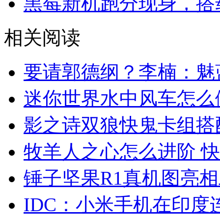
黑莓新机跑分现身，搭载
相关阅读
要请郭德纲？李楠：魅
迷你世界水中风车怎么
影之诗双狼快鬼卡组搭
牧羊人之心怎么进阶 
锤子坚果R1真机图亮
IDC：小米手机在印