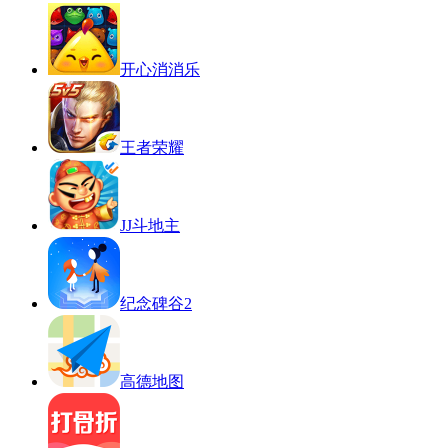
开心消消乐
王者荣耀
JJ斗地主
纪念碑谷2
高德地图