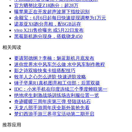
官方晒努比亚Z18跑分：超28万
曝苹果正在开发超声波屏下指纹识别
余额宝：6月6日起每日快速提现调整为1万元
诺基亚X6跑分亮相，配6GB运存
vivo X21i售价曝光 或5月22日发布
黑莓新机跑分现身，搭载骁龙450
相关阅读
要请郭德纲？李楠：魅蓝新机月底发布
迷你世界水中风车怎么做 水中风车制作教程
影之诗双狼快鬼卡组搭配技巧
牧羊人之心怎么进阶 快速进阶攻略
锤子坚果R1真机图亮相工信部：后置双摄
IDC：小米手机在印度连续三个季度蝉联第一
绝地求生刺激战场训练场吉利服位置一览
奇迹暖暖三周年庆第三弹 登陆送钻石
天龙八部手游周年庆全新外装抢先看
梦幻西游手游三界寻宝活动第二期开启
推荐应用