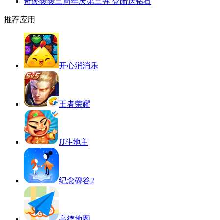
奇迹暖暖三周年庆第三弹 登陆送钻石
推荐应用
开心消消乐
王者荣耀
JJ斗地主
纪念碑谷2
高德地图