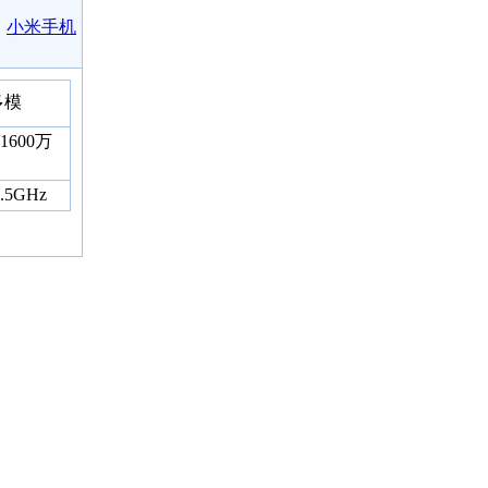
小米手机
多模
寸1600万
.5GHz