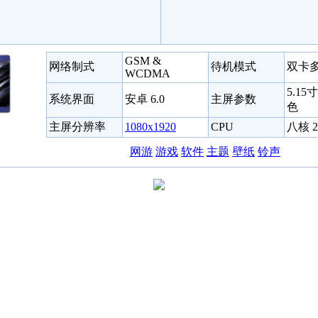
GSM &
网络制式
待机模式
双卡
WCDMA
5.15
系统界面
安卓 6.0
主屏参数
色
主屏分辨率
1080x1920
CPU
八核 2
网游
游戏
软件
主题
壁纸
铃声