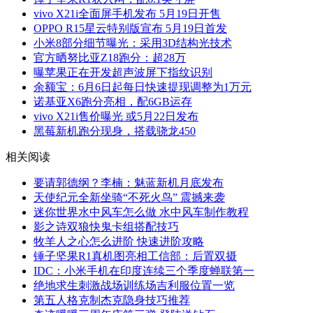
vivo X21i全面屏手机发布 5月19日开售
OPPO R15星云特别版宣布 5月19日首发
小米8部分细节曝光：采用3D结构光技术
官方晒努比亚Z18跑分：超28万
曝苹果正在开发超声波屏下指纹识别
余额宝：6月6日起每日快速提现调整为1万元
诺基亚X6跑分亮相，配6GB运存
vivo X21i售价曝光 或5月22日发布
黑莓新机跑分现身，搭载骁龙450
相关阅读
要请郭德纲？李楠：魅蓝新机月底发布
天使纪元全新坐骑“不死火鸟” 震撼来袭
迷你世界水中风车怎么做 水中风车制作教程
影之诗双狼快鬼卡组搭配技巧
牧羊人之心怎么进阶 快速进阶攻略
锤子坚果R1真机图亮相工信部：后置双摄
IDC：小米手机在印度连续三个季度蝉联第一
绝地求生刺激战场训练场吉利服位置一览
第五人格克制杰克隐身技巧推荐