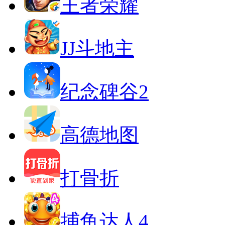
王者荣耀
JJ斗地主
纪念碑谷2
高德地图
打骨折
捕鱼达人4