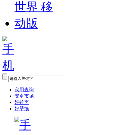
实用查询
安卓市场
好铃声
好壁纸