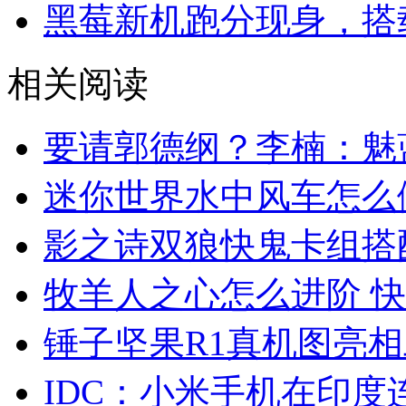
黑莓新机跑分现身，搭载
相关阅读
要请郭德纲？李楠：魅
迷你世界水中风车怎么
影之诗双狼快鬼卡组搭
牧羊人之心怎么进阶 
锤子坚果R1真机图亮
IDC：小米手机在印