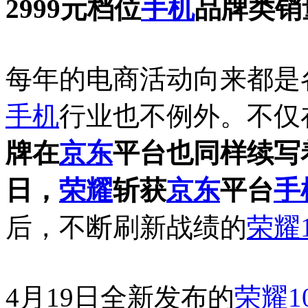
2999元档位
手机
品牌
类销
每年的电商活动向来都是
手机
行业也不例外。不仅
牌在
京东
平台也同样续写着
日，
荣耀
斩获
京东
平台
手
后，不断刷新战绩的
荣耀1
4月19日全新发布的
荣耀1