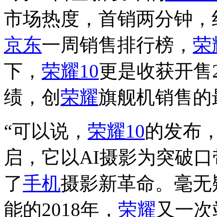
市场热度，首销两分钟，
京东
一周销售排行榜，
荣
下，
荣耀10
更是收获开售
绩，创
荣耀
旗舰机销售的
“可以说，
荣耀10
的发布，
启，它以AI摄影为突破
了
手机
摄影新革命。毫无
能的2018年，
荣耀
又一次