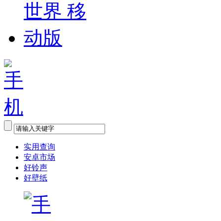
实用查询
安卓市场
好铃声
好壁纸