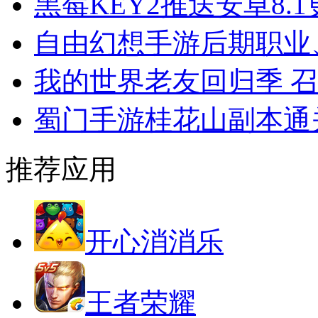
黑莓KEY2推送安卓8.
自由幻想手游后期职业
我的世界老友回归季 
蜀门手游桂花山副本通
推荐应用
开心消消乐
王者荣耀