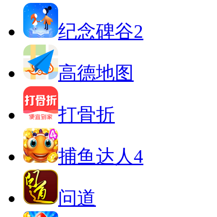
纪念碑谷2
高德地图
打骨折
捕鱼达人4
问道