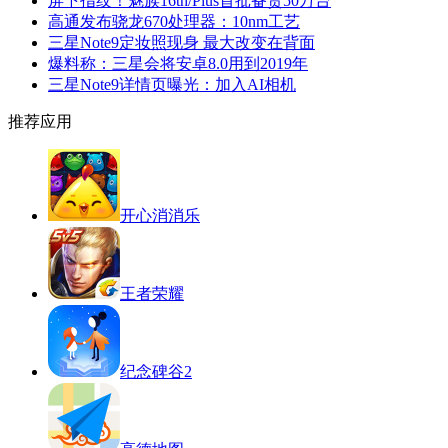
屏下指纹！魅族16th/Plus首批备货50万台
高通发布骁龙670处理器：10nm工艺
三星Note9定妆照现身 最大改变在背面
爆料称：三星会将安卓8.0用到2019年
三星Note9详情页曝光：加入AI相机
推荐应用
开心消消乐
王者荣耀
纪念碑谷2