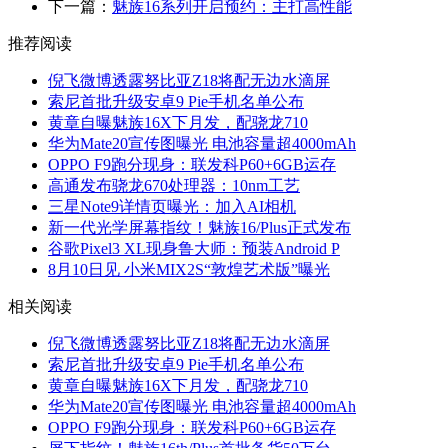
下一篇：
魅族16系列开启预约：主打高性能
推荐阅读
倪飞微博透露努比亚Z18将配无边水滴屏
索尼首批升级安卓9 Pie手机名单公布
黄章自曝魅族16X下月发，配骁龙710
华为Mate20宣传图曝光 电池容量超4000mAh
OPPO F9跑分现身：联发科P60+6GB运存
高通发布骁龙670处理器：10nm工艺
三星Note9详情页曝光：加入AI相机
新一代光学屏幕指纹！魅族16/Plus正式发布
谷歌Pixel3 XL现身鲁大师：预装Android P
8月10日见 小米MIX2S“敦煌艺术版”曝光
相关阅读
倪飞微博透露努比亚Z18将配无边水滴屏
索尼首批升级安卓9 Pie手机名单公布
黄章自曝魅族16X下月发，配骁龙710
华为Mate20宣传图曝光 电池容量超4000mAh
OPPO F9跑分现身：联发科P60+6GB运存