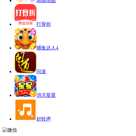
高德地图
打骨折
捕鱼达人4
问道
消灭星星
好铃声