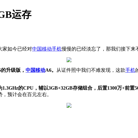
GB运存
大家如今已经对
中国移动
手机
慢慢的已经淡忘了，那我们接下来
5的升级版，
中国移动
A6。
从证件照中我们不难发现，这款
手机
3GHz的CPU，辅以3GB+32GB存储组合，后置1300万+前置50
势，预计会在百元左右。