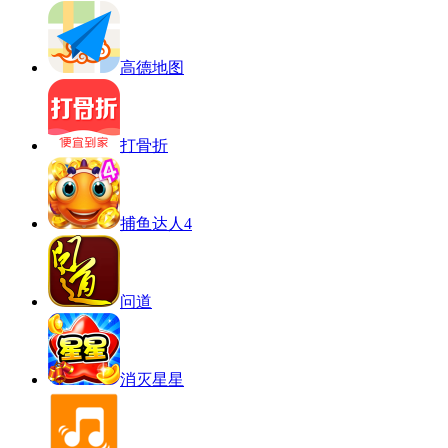
高德地图
打骨折
捕鱼达人4
问道
消灭星星