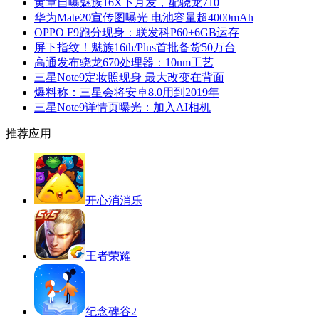
黄章自曝魅族16X下月发，配骁龙710
华为Mate20宣传图曝光 电池容量超4000mAh
OPPO F9跑分现身：联发科P60+6GB运存
屏下指纹！魅族16th/Plus首批备货50万台
高通发布骁龙670处理器：10nm工艺
三星Note9定妆照现身 最大改变在背面
爆料称：三星会将安卓8.0用到2019年
三星Note9详情页曝光：加入AI相机
推荐应用
开心消消乐
王者荣耀
纪念碑谷2