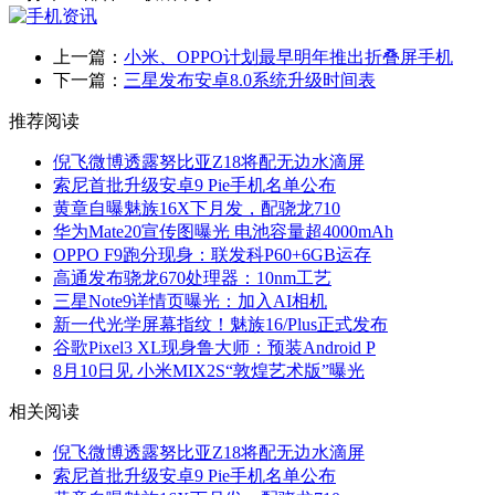
上一篇：
小米、OPPO计划最早明年推出折叠屏手机
下一篇：
三星发布安卓8.0系统升级时间表
推荐阅读
倪飞微博透露努比亚Z18将配无边水滴屏
索尼首批升级安卓9 Pie手机名单公布
黄章自曝魅族16X下月发，配骁龙710
华为Mate20宣传图曝光 电池容量超4000mAh
OPPO F9跑分现身：联发科P60+6GB运存
高通发布骁龙670处理器：10nm工艺
三星Note9详情页曝光：加入AI相机
新一代光学屏幕指纹！魅族16/Plus正式发布
谷歌Pixel3 XL现身鲁大师：预装Android P
8月10日见 小米MIX2S“敦煌艺术版”曝光
相关阅读
倪飞微博透露努比亚Z18将配无边水滴屏
索尼首批升级安卓9 Pie手机名单公布