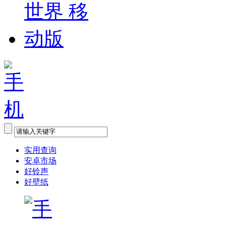
实用查询
安卓市场
好铃声
好壁纸