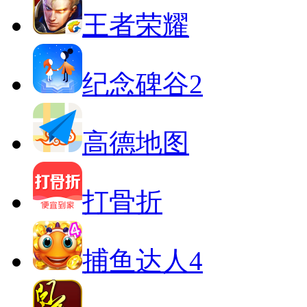
王者荣耀
纪念碑谷2
高德地图
打骨折
捕鱼达人4