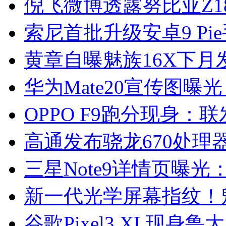
倪飞微博透露努比亚Z1
索尼首批升级安卓9 Pi
黄章自曝魅族16X下月
华为Mate20宣传图曝光
OPPO F9跑分现身：联
高通发布骁龙670处理器
三星Note9详情页曝光
新一代光学屏幕指纹！魅族
谷歌Pixel3 XL现身鲁大