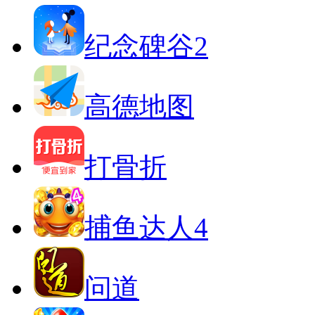
纪念碑谷2
高德地图
打骨折
捕鱼达人4
问道