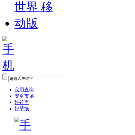
实用查询
安卓市场
好铃声
好壁纸