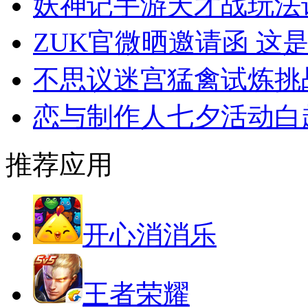
妖神记手游天才战玩法
ZUK官微晒邀请函 这
不思议迷宫猛禽试炼挑
恋与制作人七夕活动白
推荐应用
开心消消乐
王者荣耀