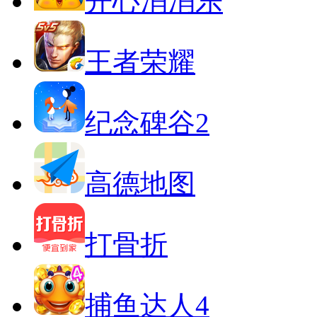
开心消消乐
王者荣耀
纪念碑谷2
高德地图
打骨折
捕鱼达人4