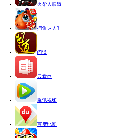
火柴人联盟
捕鱼达人3
问道
云看点
腾讯视频
百度地图