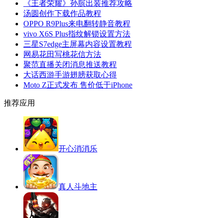
《王者荣耀》孙膑出装推荐攻略
汤圆创作下载作品教程
OPPO R9Plus来电翻转静音教程
vivo X6S Plus指纹解锁设置方法
三星S7edge主屏幕内容设置教程
网易花田写桃花信方法
聚范直播关闭消息推送教程
大话西游手游翅膀获取心得
Moto Z正式发布 售价低于iPhone
推荐应用
开心消消乐
真人斗地主