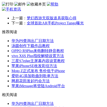
上一篇：
梦幻西游无双版道具获取心得
下一篇：
全球首款AR手机Project Tango曝光
推荐阅读
华为P9查询出厂日期方法
汤圆创作下载作品教程
OPPO R9Plus来电翻转静音教程
vivo X6S Plus指纹解锁设置方法
三星S7edge主屏幕内容设置教程
苹果iPhoneSE收发彩信方法
Moto Z正式发布 售价低于iPhone
爱听4G添加歌曲到歌单方法
网易花田发起约会方法
苹果iMessage将登陆Android平台
相关阅读
华为P9查询出厂日期方法