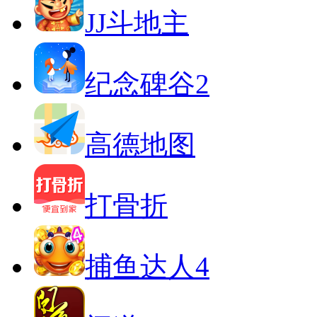
JJ斗地主
纪念碑谷2
高德地图
打骨折
捕鱼达人4