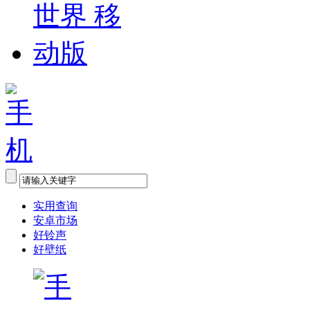
实用查询
安卓市场
好铃声
好壁纸