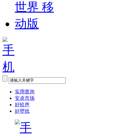
实用查询
安卓市场
好铃声
好壁纸