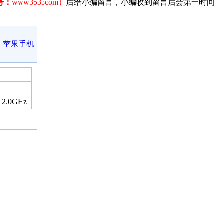
号：
www3533com）
后给小编留言，小编收到留言后会第一时间
苹果手机
2.0GHz