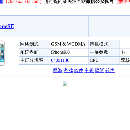
道
（zhidao.3533.com）
进行提问或关注本站
微信公众帐号
（
微信
oneSE
网络制式
GSM & WCDMA
待机模式
系统界面
iPhone9.0
主屏参数
4寸
主屏分辨率
640x1136
CPU
双核 
网游
游戏
软件
主题
壁纸
铃声