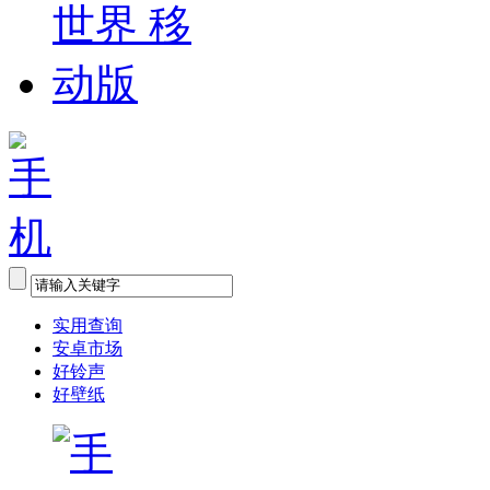
实用查询
安卓市场
好铃声
好壁纸