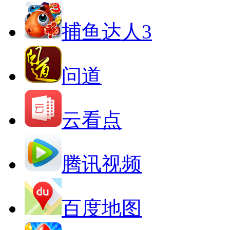
捕鱼达人3
问道
云看点
腾讯视频
百度地图