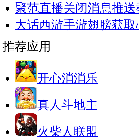
聚范直播关闭消息推送
大话西游手游翅膀获取
推荐应用
开心消消乐
真人斗地主
火柴人联盟