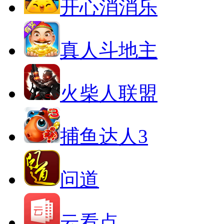
开心消消乐
真人斗地主
火柴人联盟
捕鱼达人3
问道
云看点