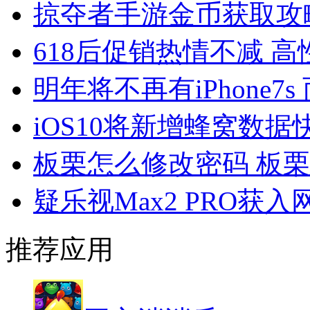
掠夺者手游金币获取攻
618后促销热情不减 
明年将不再有iPhone7s 
iOS10将新增蜂窝数
板栗怎么修改密码 板
疑乐视Max2 PRO获入
推荐应用