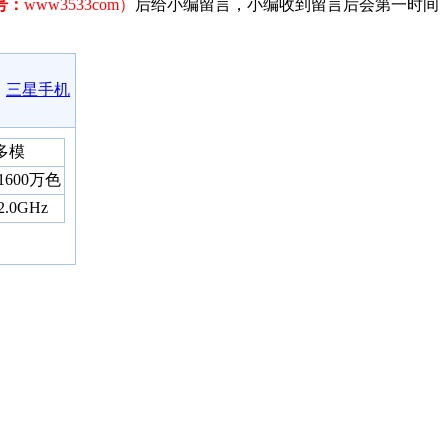
号：
www3533com）
后给小编留言，小编收到留言后会第一时间
三星手机
多模
寸1600万色
.0GHz