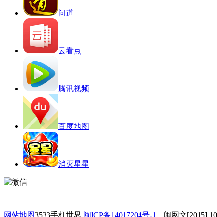
问道
云看点
腾讯视频
百度地图
消灭星星
网站地图
3533手机世界
闽ICP备14017204号-1
闽网文[2015] 10