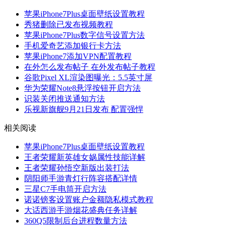
苹果iPhone7Plus桌面壁纸设置教程
秀猪删除已发布视频教程
苹果iPhone7Plus数字信号设置方法
手机爱奇艺添加银行卡方法
苹果iPhone7添加VPN配置教程
在外怎么发布帖子 在外发布帖子教程
谷歌Pixel XL渲染图曝光：5.5英寸屏
华为荣耀Note8悬浮按钮开启方法
识装关闭推送通知方法
乐视新旗舰9月21日发布 配置强悍
相关阅读
苹果iPhone7Plus桌面壁纸设置教程
王者荣耀新英雄女娲属性技能详解
王者荣耀孙悟空新版出装打法
阴阳师手游青灯行阵容搭配详情
三星C7手电筒开启方法
诺诺镑客设置账户金额隐私模式教程
大话西游手游烟花盛典任务详解
360Q5限制后台进程数量方法