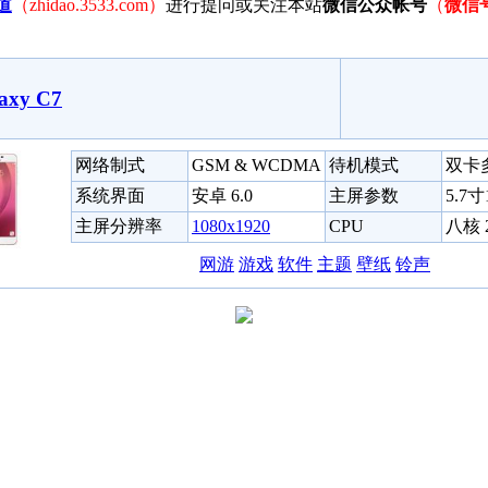
道
（zhidao.3533.com）
进行提问或关注本站
微信公众帐号
（
微信
xy C7
网络制式
GSM & WCDMA
待机模式
双卡
系统界面
安卓 6.0
主屏参数
5.7
主屏分辨率
1080x1920
CPU
八核 2
网游
游戏
软件
主题
壁纸
铃声