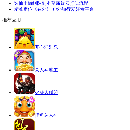
诛仙手游组队副本草庙疑云打法流程
精准定位《在外》 户外旅行爱好者平台
推荐应用
开心消消乐
真人斗地主
火柴人联盟
捕鱼达人4