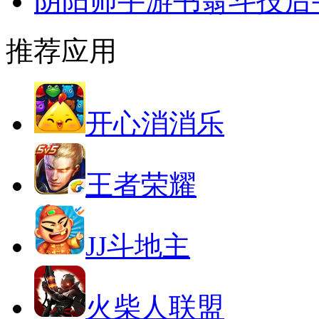
阴阳师手游书翁斗技后
推荐应用
开心消消乐
王者荣耀
JJ斗地主
火柴人联盟