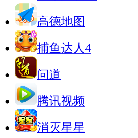
高德地图
捕鱼达人4
问道
腾讯视频
消灭星星