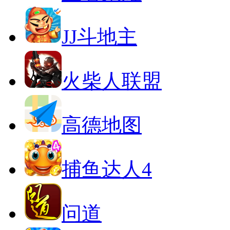
JJ斗地主
火柴人联盟
高德地图
捕鱼达人4
问道