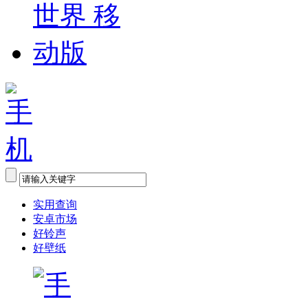
实用查询
安卓市场
好铃声
好壁纸