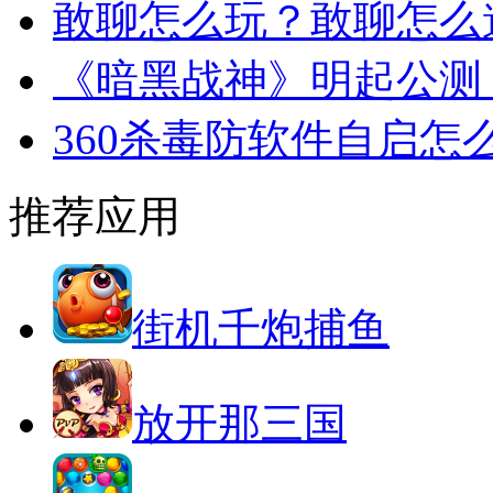
敢聊怎么玩？敢聊怎么
《暗黑战神》明起公测
360杀毒防软件自启怎
推荐应用
街机千炮捕鱼
放开那三国