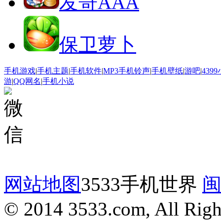
发哥AAA
保卫萝卜
手机游戏
|
手机主题
|
手机软件
|
MP3手机铃声
|
手机壁纸
|
游吧
|
439
游
|
QQ网名
|
手机小说
网站地图
3533手机世界
闽
© 2014 3533.com, All Righ