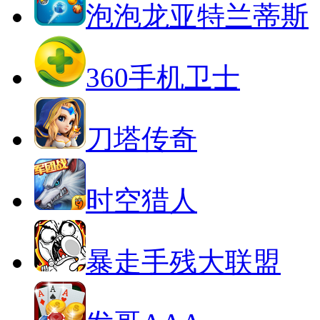
泡泡龙亚特兰蒂斯
360手机卫士
刀塔传奇
时空猎人
暴走手残大联盟