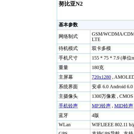
努比亚N2
基本参数
GSM/WCDMA/CDMA
网络制式
LTE
待机模式
双卡多模
手机尺寸
155 * 75 * 7.9 (单位
重量
180克
主屏幕
720x1280
, AMOLE
系统界面
安卓 6.0 Android 6.0
主摄像头
1300万像素 , CMO
手机铃声
MP3铃声
,
MID铃声
蓝牙
4版
WLan
WIFI,IEEE 802.11 b/g
GPS
支持GPS导航 , 支持