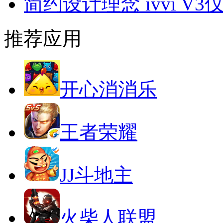
简约设计理念 ivvi V3仅
推荐应用
开心消消乐
王者荣耀
JJ斗地主
火柴人联盟