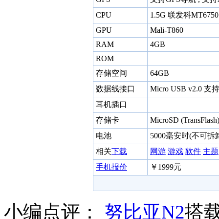
CPU
1.5G 联发科MT6750
GPU
Mali-T860
RAM
4GB
ROM
存储空间
64GB
数据线接口
Micro USB v2.0 支
耳机插口
存储卡
MicroSD (TransFla
电池
5000毫安时(不可拆
相关
下载
网游
游戏
软件
主题
手机报价
￥1999元
小编点评：
努比亚
N2
搭载