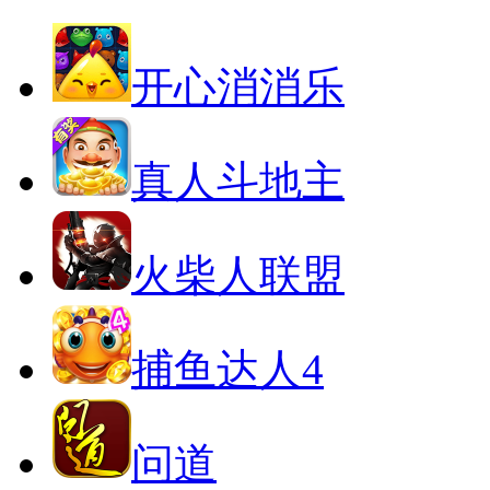
开心消消乐
真人斗地主
火柴人联盟
捕鱼达人4
问道