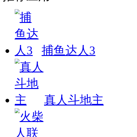
捕鱼达人3
真人斗地主