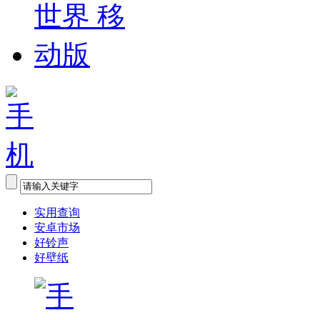
实用查询
安卓市场
好铃声
好壁纸