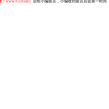
号：
www3533com）
后给小编留言，小编收到留言后会第一时间