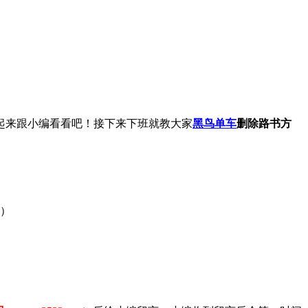
起来跟小编看看吧！接下来下班就教大家
黑鸟单车
删除路书方
）