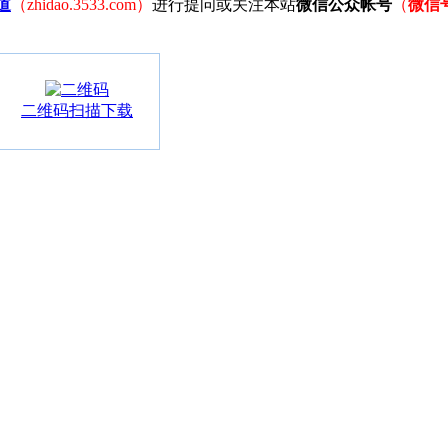
道
（zhidao.3533.com）
进行提问或关注本站
微信公众帐号
（
微信
二维码扫描下载