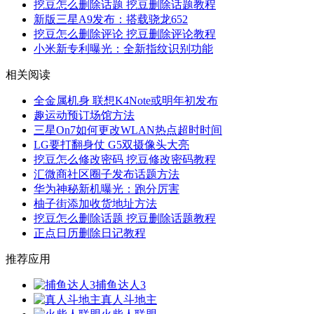
挖豆怎么删除话题 挖豆删除话题教程
新版三星A9发布：搭载骁龙652
挖豆怎么删除评论 挖豆删除评论教程
小米新专利曝光：全新指纹识别功能
相关阅读
全金属机身 联想K4Note或明年初发布
趣运动预订场馆方法
三星On7如何更改WLAN热点超时时间
LG要打翻身仗 G5双摄像头大亮
挖豆怎么修改密码 挖豆修改密码教程
汇微商社区圈子发布话题方法
华为神秘新机曝光：跑分厉害
柚子街添加收货地址方法
挖豆怎么删除话题 挖豆删除话题教程
正点日历删除日记教程
推荐应用
捕鱼达人3
真人斗地主