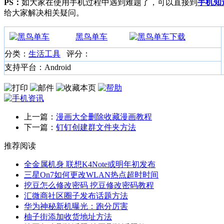
PS：
如大家在使用手机过程中遇到难题了，可以直接到
手机知
给大家解决相关疑问。
黑鸟单车
分类：
生活工具
评分：
支持平台：Android
上一篇：
漫画大全删除收藏漫画教程
下一篇：
钉钉创建群文件夹方法
推荐阅读
全金属机身 联想K4Note或明年初发布
三星On7如何更改WLAN热点超时时间
挖豆怎么修改密码 挖豆修改密码教程
汇微商社区圈子发布话题方法
华为神秘新机曝光：跑分厉害
柚子街添加收货地址方法